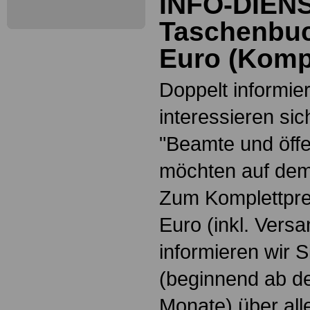
INFO-DIEN
Taschenbuc
Euro
(
Kompl
Doppelt informiert
interessieren si
"Beamte und öffe
möchten auf dem
Zum Komplettpre
Euro
(inkl. Vers
informieren wir 
(beginnend ab d
Monate) über all