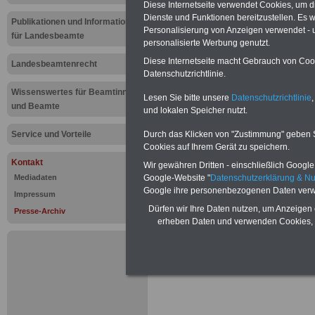
Diese Internetseite verwendet Cookies, um 
Presse-Arc
Dienste und Funktionen bereitzustellen. Es
Publikationen und Informationen
Personalisierung von Anzeigen verwendet - un
für Landesbeamte
öffentlichen
personalisierte Werbung genutzt.
Diese Internetseite macht Gebrauch von Cooki
Landesbeamtenrecht
Buchstabe 
Datenschutzrichtlinie.
Wissenswertes für Beamtinnen
Lesen Sie bitte unsere
Datenschutzrichtlinie
,
und Beamte
Zur
Übersicht
al
und lokalen Speicher nutzt.
Durch das Klicken von "Zustimmung" geben Sie
Service und Vorteile
Informationen
Cookies auf Ihrem Gerät zu speichern.
Kontakt
Wir gewähren Dritten - einschließlich Google -
.
.
Google-Website "
Datenschutzerklärung & N
Mediadaten
Google ihre personenbezogenen Daten verw
Impressum
Presse-Inf
Dürfen wir Ihre Daten nutzen, um Anzeigen 
Presse-Archiv
erheben Daten und verwenden Cookies, 
öffentl
Buc
.