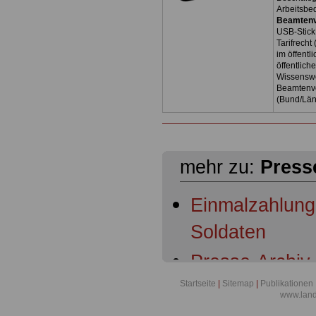
Arbeitsbe
Beamtenv
USB-Stick
Tarifrecht
im öffent
öffentlich
Wissenswe
Beamtenve
(Bund/Lä
mehr zu:
Press
Einmalzahlunge
Soldaten
Presse-Archiv 
- Buchstabe A 
Startseite
|
Sitemap
|
Publikationen
www.lan