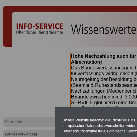
Hohe Nachzahlung auch für
Alimentation)
Das Bundesverfassungsgericht
für verfassungs-widrig erklärt 
Neuregelung der Besoldung b
(Beamte & Ruhestandsbeamte) 
Nachzahlungen (Medienberichte
Beamte
zwischen mind. 3.000
SERVICE gibt hierzu eine Bros
dem Beschluss des Gesetzentw
wird (wahrscheinlich im Quart
Broschüre
.
Unsere Website beachtet die Richtlinie zur 
Startseite
europäischer Datenschutzvorschriften wide
Datenschutzrichtlinie für elektronische Komm
Landesverwaltung