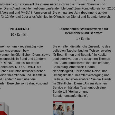
nformiert - gut informiert! Sie interessieren sich für die Themen "Beamte und
cher Dienst" und möchten auf dem Laufenden bleiben? Zum Komplettpreis von
22,5
l. Versand und MwSt.) informieren wir Sie ein ganzes Jahr (beginnend ab der
für 12 Monate) über alles Wichtige im Öffentlichen Dienst und Beamtenbereich.
INFO-DIENST
Taschenbuch "Wissenswertes für
Beamtinnen und Beamte"
10 x jährlich
1 x jährlich
hren von uns - regelmäßig - die
Sie erhalten die jährliche Zusendung des
sten Änderungen bzw.
beliebten Taschenbuches "Wissenswertes
lungen im öffentlichen Dienst sowie
für Beamtinnen und Beamte". In Kapitel
mtenrechts in Bund und Ländern.
gegliedert werden die gesamten Themen
O-DIENST umfasst auch alle
des Beamtenrechts verständlich erläutert:
tionen des INFO-SERVICE als
Besoldung, Arbeitszeit, Urlaub,
ücher. Die Infos umfassen neben
Nebentätigkeit, Personalrat, Reise- und
eich "Beamtinnen und Beamte in
Umzugskosten, Beamtenversorgung und
d Ländern" auch über die
Beihilfe. Daneben erfahren Sie die Trends
ierten Bereiche von Bahn, Post und
im Öffentlichen Dienst. Als zusätzlichen
.
Service enthält das Taschenbuch einen
Sonderteil "Heilkuren und
Sanatoriumsaufenthalte".