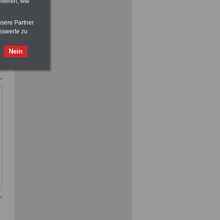
mieren, wie
Nebenberufler aufpassen:
nsere Partner
mit dem OnlineBuch Nebentätigkeit
sswerte zu
sind Sie auf der sicheren Seite
Nein