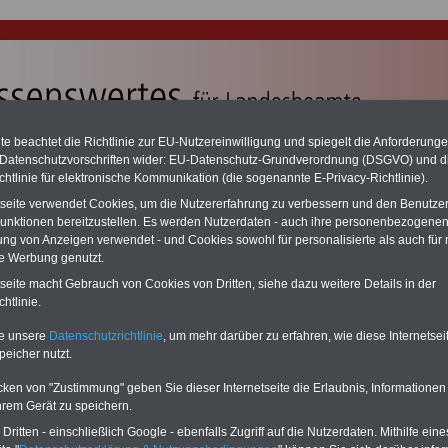
e beachtet die Richtlinie zur EU-Nutzereinwilligung und spiegelt die Anforderung
 Datenschutzvorschriften wider: EU-Datenschutz-Grundverordnung (DSGVO) und d
chtlinie für elektronische Kommunikation (die sogenannte E-Privacy-Richtlinie).
chzahlung auch für Ruhestandsbeamte (zu geringe Alimentation)
desverfassungsgericht hat die Berliner Landesbesoldung für verfassungs-
tseite verwendet Cookies, um die Nutzererfahrung zu verbessern und den Benutze
rklärt (Berlin muss bis
März 2027 eine Neuregelung der Besoldung
unktionen bereitzustellen. Es werden Nutzerdaten - auch ihre personenbezogenen
eßen). Auch beim Bund (Beamte & Ruhestandsbeamte) gibt es teilweise
ung von Anzeigen verwendet - und Cookies sowohl für personalisierte als auch für 
chzahlungen (Medienberichten zufolge liegt diese für
alle (!) Beamte
te Werbung genutzt.
n mind. 3.000 und 13.000 Euro, Der INFO-SERVICE gibt hierzu eine
re heraus, die unmittelbar nach dem Beschluss des Gesetzentwurfs der
tseite macht Gebrauch von Cookies von Dritten, siehe dazu weitere Details in der
egierung vorgelegt wird (wahrscheinlich im Quartal.2026 >>>
zur
htlinie.
stellung der Broschüre
.
te unsere
Datenschutzrichtlinie
, um mehr darüber zu erfahren, wie diese Internetse
peicher nutzt.
-Archiv zum öffentlichen Dienst - Buchstabe X -
cken von "Zustimmung" geben Sie dieser Internetseite die Erlaubnis, Informationen
hrem Gerät zu speichern.
sicht
aller Presse-Informationen
ritten - einschließlich Google - ebenfalls Zugriff auf die Nutzerdaten. Mithilfe eine