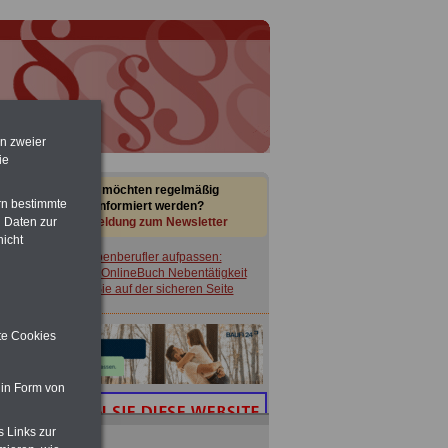
en zweier
ie
Sie möchten regelmäßig
rn bestimmte
informiert werden?
 Daten zur
Anmeldung zum Newsletter
nicht
Nebenberufler aufpassen:
mit dem OnlineBuch Nebentätigkeit
sind Sie auf der sicheren Seite
ite Cookies
 in Form von
s Links zur