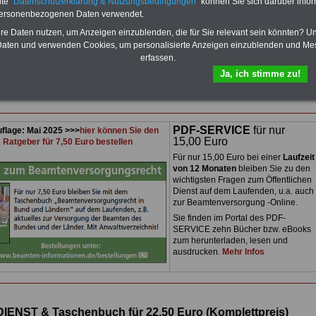
te "
Datenschutzerklärung & Nutzungsbedingungen
" können Sie sich darüber infor
personenbezogenen Daten verwendet.
Presse-Informationen zum öffentlichen Dienst
hre Daten nutzen, um Anzeigen einzublenden, die für Sie relevant sein könnten? U
Buchstabe X
aten und verwenden Cookies, um personalisierte Anzeigen einzublenden und Me
erfassen.
Ja, ich stimme zu!
ressestelle
PDF-SERVICE
für nur
flage: Mai 2025 >>>
hier können Sie den
15,00 Euro
Ratgeber für 7,50 Euro bestellen
Für nur 15,00 Euro bei einer
Laufzeit
von 12 Monaten
bleiben Sie zu den
wichtigsten Fragen zum Öffentlichen
Dienst auf dem Laufenden, u.a. auch
zur Beamtenversorgung -Online.
Sie finden im Portal des PDF-
SERVICE zehn Bücher bzw. eBooks
zum herunterladen, lesen und
ausdrucken.
Mehr Infos
DIENST & Taschenbuch für 22,50 Euro
(
Komplettpreis)