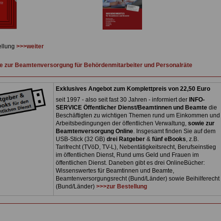
ellung
>>>weiter
 zur Beamtenversorgung für Behördenmitarbeiter und Personalräte
Exklusives Angebot zum Komplettpreis von 22,50 Euro
seit 1997 - also seit fast 30 Jahren - informiert der
INFO-
SERVICE Öffentlicher Dienst/Beamtinnen und Beamte
die
Beschäftigten zu wichtigen Themen rund um Einkommen und
Arbeitsbedingungen der öffentlichen Verwaltung,
sowie zur
Beamtenversorgung Online
. Insgesamt finden Sie auf dem
USB-Stick (32 GB)
drei Ratgeber
&
fünf eBooks
, z.B.
Tarifrecht (TVöD, TV-L), Nebentätigkeitsrecht, Berufseinstieg
im öffentlichen Dienst, Rund ums Geld und Frauen im
öffentlichen Dienst. Daneben gibt es drei OnlineBücher:
Wissenswertes für Beamtinnen und Beamte,
Beamtenversorgungsrecht (Bund/Länder) sowie Beihilferecht
(Bund/Länder)
>>>zur Bestellung