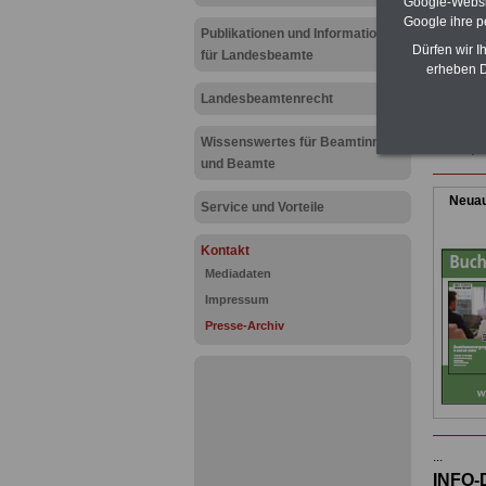
Google-Websi
.
Google ihre 
Publikationen und Informationen
Dürfen wir I
für Landesbeamte
erheben D
.
Landesbeamtenrecht
X
"X"
Wissenswertes für Beamtinnen
Datum, P
und Beamte
Neuau
Service und Vorteile
Kontakt
Mediadaten
Impressum
Presse-Archiv
...
INFO-