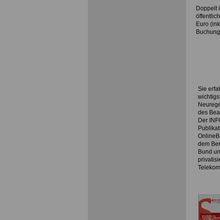
Doppelt i
öffentli
Euro
(ink
Buchung 
Sie erfa
wichtig
Neurege
des Bea
Der INF
Publika
OnlineB
dem Ber
Bund un
privatis
Telekom