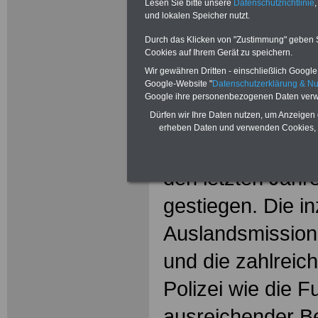
Lesen Sie bitte unsere
Datenschutzrichtlinie
,
DBwV-Vorsitzend
und lokalen Speicher nutzt.
Chef Freiberg fo
Durch das Klicken von "Zustimmung" geben Sie
Cookies auf Ihrem Gerät zu speichern.
Bundesregierung
Wir gewähren Dritten - einschließlich Google -
Google-Website "
Datenschutzerklärung & N
Google ihre personenbezogenen Daten verw
Dürfen wir Ihre Daten nutzen, um Anzeigen 
Berlin. Die Anfo
erheben Daten und verwenden Cookies, 
Polizei und die 
den letzten Jahre
gestiegen. Die i
Auslandsmissio
und die zahlreic
Polizei wie die 
ausreichender Be