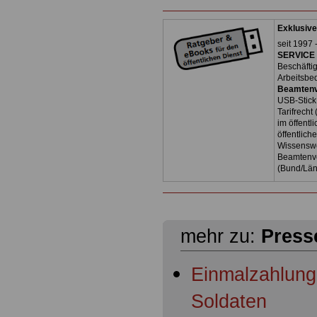
Exklusive
seit 1997 
SERVICE 
Beschäfti
Arbeitsbe
Beamtenv
USB-Stick
Tarifrecht
im öffent
öffentlich
Wissenswe
Beamtenve
(Bund/Lä
mehr zu:
Press
Einmalzahlunge
Soldaten