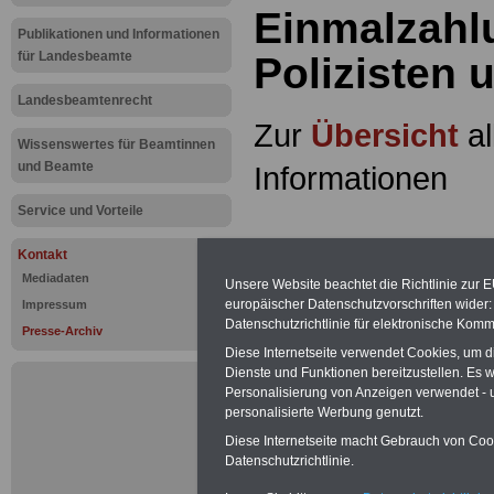
Einmalzahl
Publikationen und Informationen
für Landesbeamte
Polizisten 
Landesbeamtenrecht
Zur
Übersicht
al
Wissenswertes für Beamtinnen
und Beamte
Informationen
Service und Vorteile
.
Kontakt
Aktuelle Meldun
Mediadaten
Unsere Website beachtet die Richtlinie zur 
europäischer Datenschutzvorschriften wide
Impressum
„Einmalzahlunge
Datenschutzrichtlinie für elektronische Komm
Presse-Archiv
Diese Internetseite verwendet Cookies, um 
und Soldaten lä
Dienste und Funktionen bereitzustellen. Es
Personalisierung von Anzeigen verwendet - un
Aus einer Press
personalisierte Werbung genutzt.
Diese Internetseite macht Gebrauch von Cooki
Gewerkschaft der
Datenschutzrichtlinie.