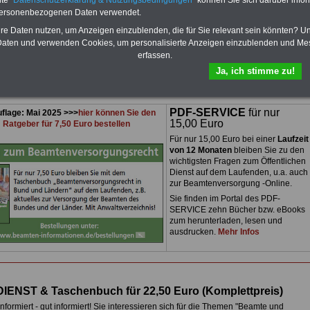
te "
Datenschutzerklärung & Nutzungsbedingungen
" können Sie sich darüber infor
Presse-Informationen zum öffentlichen Dienst
personenbezogenen Daten verwendet.
Buchstabe R
hre Daten nutzen, um Anzeigen einzublenden, die für Sie relevant sein könnten? U
aten und verwenden Cookies, um personalisierte Anzeigen einzublenden und Me
erfassen.
Ja, ich stimme zu!
ressestelle
PDF-SERVICE
für nur
flage: Mai 2025 >>>
hier können Sie den
15,00 Euro
Ratgeber für 7,50 Euro bestellen
Für nur 15,00 Euro bei einer
Laufzeit
von 12 Monaten
bleiben Sie zu den
wichtigsten Fragen zum Öffentlichen
Dienst auf dem Laufenden, u.a. auch
zur Beamtenversorgung -Online.
Sie finden im Portal des PDF-
SERVICE zehn Bücher bzw. eBooks
zum herunterladen, lesen und
ausdrucken.
Mehr Infos
DIENST & Taschenbuch für 22,50 Euro
(
Komplettpreis)
nformiert - gut informiert! Sie interessieren sich für die Themen "Beamte und