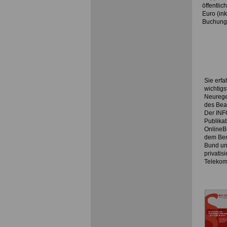
öffentli
Euro
(ink
Buchung 
Sie erfa
wichtig
Neurege
des Bea
Der INF
Publika
OnlineB
dem Ber
Bund un
privatis
Telekom