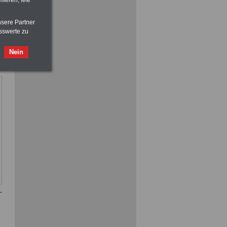
mieren, wie
Nebenberufler aufpassen:
nsere Partner
mit dem OnlineBuch Nebentätigkeit
sswerte zu
sind Sie auf der sicheren Seite
Nein