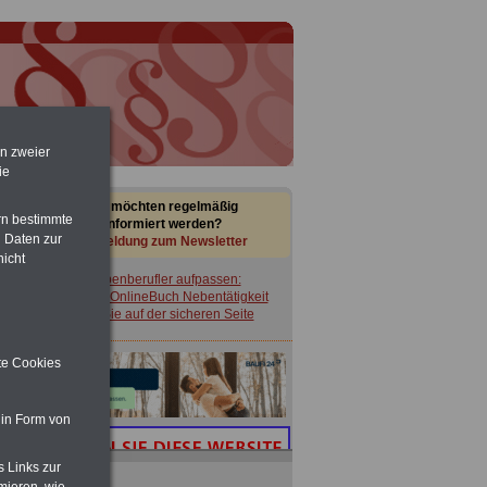
en zweier
ie
Sie möchten regelmäßig
rn bestimmte
informiert werden?
 Daten zur
Anmeldung zum Newsletter
nicht
Nebenberufler aufpassen:
mit dem OnlineBuch Nebentätigkeit
sind Sie auf der sicheren Seite
ite Cookies
 in Form von
s Links zur