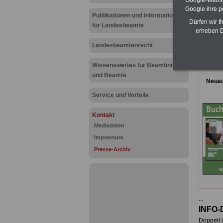
Google-Websi
Google ihre 
Publikationen und Informationen
Dürfen wir I
für Landesbeamte
.
erheben D
R
Landesbeamtenrecht
"R"
Datum, P
Wissenswertes für Beamtinnen
und Beamte
Neuau
Service und Vorteile
Kontakt
Mediadaten
Impressum
Presse-Archiv
...
INFO-
Doppelt i