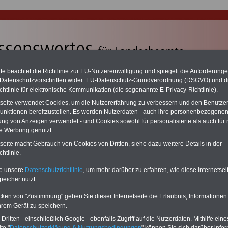
e beachtet die Richtlinie zur EU-Nutzereinwilligung und spiegelt die Anforderung
 Datenschutzvorschriften wider: EU-Datenschutz-Grundverordnung (DSGVO) und d
chtlinie für elektronische Kommunikation (die sogenannte E-Privacy-Richtlinie).
chzahlung auch für Ruhestandsbeamte (zu geringe Alimentation)
desverfassungsgericht hat die Berliner Landesbesoldung für verfassungs-
tseite verwendet Cookies, um die Nutzererfahrung zu verbessern und den Benutze
rklärt (Berlin muss bis
März 2027 eine Neuregelung der Besoldung
unktionen bereitzustellen. Es werden Nutzerdaten - auch ihre personenbezogenen
eßen). Auch beim Bund (Beamte & Ruhestandsbeamte) gibt es teilweise
ung von Anzeigen verwendet - und Cookies sowohl für personalisierte als auch für 
chzahlungen (Medienberichten zufolge liegt diese für
alle (!) Beamte
te Werbung genutzt.
n mind. 3.000 und 13.000 Euro, Der INFO-SERVICE gibt hierzu eine
re heraus, die unmittelbar nach dem Beschluss des Gesetzentwurfs der
tseite macht Gebrauch von Cookies von Dritten, siehe dazu weitere Details in der
egierung vorgelegt wird (wahrscheinlich im Quartal.2026 >>>
zur
htlinie.
stellung der Broschüre
.
te unsere
Datenschutzrichtlinie
, um mehr darüber zu erfahren, wie diese Internetse
peicher nutzt.
-Archiv zum öffentlichen Dienst - Buchstabe R -
cken von "Zustimmung" geben Sie dieser Internetseite die Erlaubnis, Informationen
hrem Gerät zu speichern.
sicht
aller Presse-Informationen
ritten - einschließlich Google - ebenfalls Zugriff auf die Nutzerdaten. Mithilfe eine