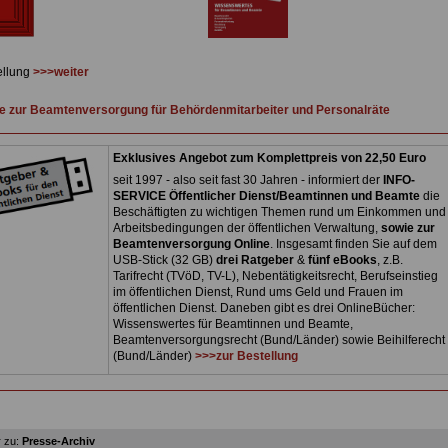
ellung
>>>weiter
 zur Beamtenversorgung für Behördenmitarbeiter und Personalräte
Exklusives Angebot zum Komplettpreis von 22,50 Euro
seit 1997 - also seit fast 30 Jahren - informiert der
INFO-
SERVICE Öffentlicher Dienst/Beamtinnen und Beamte
die
Beschäftigten zu wichtigen Themen rund um Einkommen und
Arbeitsbedingungen der öffentlichen Verwaltung,
sowie zur
Beamtenversorgung Online
. Insgesamt finden Sie auf dem
USB-Stick (32 GB)
drei Ratgeber
&
fünf eBooks
, z.B.
Tarifrecht (TVöD, TV-L), Nebentätigkeitsrecht, Berufseinstieg
im öffentlichen Dienst, Rund ums Geld und Frauen im
öffentlichen Dienst. Daneben gibt es drei OnlineBücher:
Wissenswertes für Beamtinnen und Beamte,
Beamtenversorgungsrecht (Bund/Länder) sowie Beihilferecht
(Bund/Länder)
>>>zur Bestellung
 zu:
Presse-Archiv