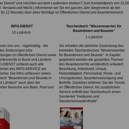
cher Dienst" und möchten auf dem Laufenden bleiben? Zum Komplettpreis von
22,5
l. Versand und MwSt.) informieren wir Sie ein ganzes Jahr (beginnend ab der
für 12 Monate) über alles Wichtige im Öffentlichen Dienst und Beamtenbereich.
INFO-DIENST
Taschenbuch "Wissenswertes für
Beamtinnen und Beamte"
10 x jährlich
1 x jährlich
hren von uns - regelmäßig - die
Sie erhalten die jährliche Zusendung des
sten Änderungen bzw.
beliebten Taschenbuches "Wissenswertes
lungen im öffentlichen Dienst sowie
für Beamtinnen und Beamte". In Kapitel
mtenrechts in Bund und Ländern.
gegliedert werden die gesamten Themen
O-DIENST umfasst auch alle
des Beamtenrechts verständlich erläutert:
tionen des INFO-SERVICE als
Besoldung, Arbeitszeit, Urlaub,
ücher. Die Infos umfassen neben
Nebentätigkeit, Personalrat, Reise- und
eich "Beamtinnen und Beamte in
Umzugskosten, Beamtenversorgung und
d Ländern" auch über die
Beihilfe. Daneben erfahren Sie die Trends
ierten Bereiche von Bahn, Post und
im Öffentlichen Dienst. Als zusätzlichen
.
Service enthält das Taschenbuch einen
Sonderteil "Heilkuren und
Sanatoriumsaufenthalte".