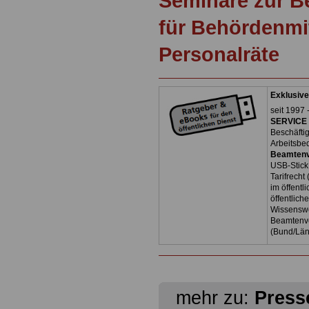
Seminare zur 
für Behördenmi
Personalräte
Exklusive
seit 1997 
SERVICE 
Beschäfti
Arbeitsbe
Beamtenv
USB-Stick
Tarifrecht
im öffent
öffentlich
Wissenswe
Beamtenve
(Bund/Lä
mehr zu:
Press