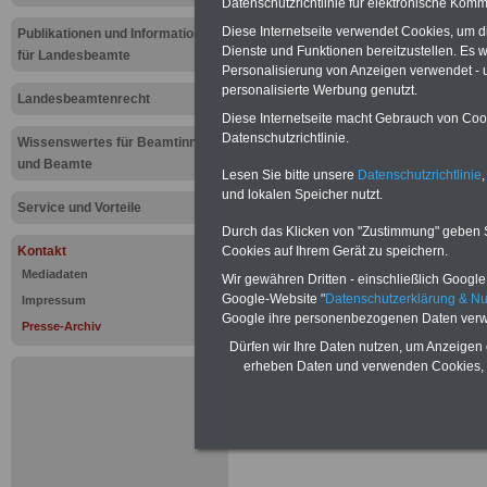
Datenschutzrichtlinie für elektronische Komm
Presse-Arc
Diese Internetseite verwendet Cookies, um 
Publikationen und Informationen
Dienste und Funktionen bereitzustellen. Es
für Landesbeamte
öffentlichen
Personalisierung von Anzeigen verwendet - un
personalisierte Werbung genutzt.
Landesbeamtenrecht
Buchstabe 
Diese Internetseite macht Gebrauch von Cooki
Datenschutzrichtlinie.
Wissenswertes für Beamtinnen
und Beamte
Zur
Übersicht
al
Lesen Sie bitte unsere
Datenschutzrichtlinie
,
und lokalen Speicher nutzt.
Service und Vorteile
Informationen
Durch das Klicken von "Zustimmung" geben Sie
Cookies auf Ihrem Gerät zu speichern.
Kontakt
.
.
Mediadaten
Wir gewähren Dritten - einschließlich Google -
Google-Website "
Datenschutzerklärung & N
Impressum
Presse-Inf
Google ihre personenbezogenen Daten verw
Presse-Archiv
öffentl
Dürfen wir Ihre Daten nutzen, um Anzeigen 
erheben Daten und verwenden Cookies, 
Buc
.