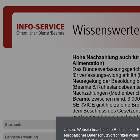
Hohe Nachzahlung auch für
Alimentation)
Das Bundesverfassungsgericht
für verfassungs-widrig erklärt 
Neuregelung der Besoldung b
(Beamte & Ruhestandsbeamte) 
Nachzahlungen (Medienberichte
Beamte
zwischen mind. 3.000
SERVICE gibt hierzu eine Bros
dem Beschluss des Gesetzentw
wird (wahrscheinlich im Quart
Broschüre
.
Startseite
Unsere Website beachtet die Richtlinie zur 
europäischer Datenschutzvorschriften wide
Landesverwaltung