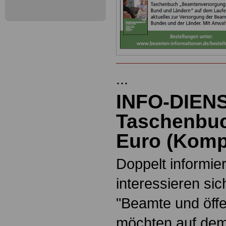
...
INFO-DIEN
Taschenbuc
Euro
(
Kompl
Doppelt informiert
interessieren si
"Beamte und öffe
möchten auf dem