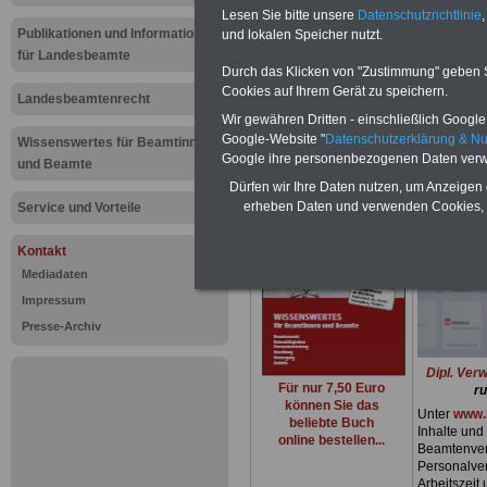
Teaser zu 
Lesen Sie bitte unsere
Datenschutzrichtlinie
,
Publikationen und Informationen
und lokalen Speicher nutzt.
für Landesbeamte
für Beamti
Durch das Klicken von "Zustimmung" geben Sie
Cookies auf Ihrem Gerät zu speichern.
Landesbeamtenrecht
Beamte
Wir gewähren Dritten - einschließlich Google -
Google-Website "
Datenschutzerklärung & N
Wissenswertes für Beamtinnen
Google ihre personenbezogenen Daten verw
und Beamte
Dürfen wir Ihre Daten nutzen, um Anzeigen 
erheben Daten und verwenden Cookies, 
Service und Vorteile
Kontakt
Mediadaten
Impressum
Presse-Archiv
Dipl. Ver
Für nur 7,50 Euro
ru
können Sie das
Unter
www.
beliebte Buch
Inhalte und
online bestellen...
Beamtenvers
Personalve
Arbeitszeit