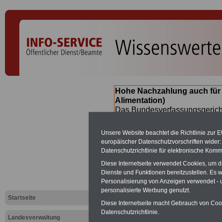
Hohe Nachzahlung auch für
Alimentation)
Das Bundesverfassungsgericht
für verfassungs-widrig erklärt 
Neuregelung der Besoldung b
Unsere Website beachtet die Richtlinie zur 
(Beamte & Ruhestandsbeamte) 
europäischer Datenschutzvorschriften wide
Nachzahlungen (Medienberichte
Datenschutzrichtlinie für elektronische Komm
Beamte
zwischen mind. 3.000
Diese Internetseite verwendet Cookies, um 
SERVICE gibt hierzu eine Bros
Dienste und Funktionen bereitzustellen. Es
dem Beschluss des Gesetzentw
Personalisierung von Anzeigen verwendet - un
wird (wahrscheinlich im Quart
personalisierte Werbung genutzt.
Broschüre
.
Startseite
Diese Internetseite macht Gebrauch von Cooki
Datenschutzrichtlinie.
Landesverwaltung